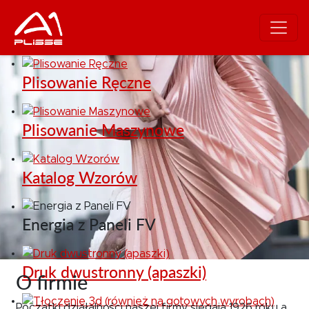
Plisowanie Ręczne
Plisowanie Maszynowe
Katalog Wzorów
Energia z Paneli FV
Druk dwustronny (apaszki)
O firmie
Początki działalności naszej firmy sięgają 1926 roku a