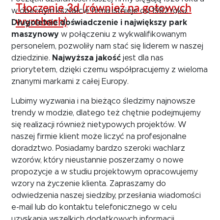
Tłoczenie 3d (również na gotowych
w obecnym kształcie firma istnieje od 1982 roku.
wyrobach)
Długoletnie doświadczenie i największy park
maszynowy
w połączeniu z wykwalifikowanym
personelem, pozwoliły nam stać się liderem w naszej
dziedzinie.
Najwyższa jakość
jest dla nas
priorytetem, dzięki czemu współpracujemy z wieloma
znanymi markami z całej Europy.
Lubimy wyzwania i na bieżąco śledzimy najnowsze
trendy w modzie, dlatego też chętnie podejmujemy
się realizacji również nietypowych projektów. W
naszej firmie klient może liczyć na profesjonalne
doradztwo. Posiadamy bardzo szeroki wachlarz
wzorów, który nieustannie poszerzamy o nowe
propozycje a w studiu projektowym opracowujemy
wzory na życzenie klienta. Zapraszamy do
odwiedzenia naszej siedziby, przesłania wiadomości
e-mail lub do kontaktu telefonicznego w celu
uzyskania wszelkich dodatkowych informacji.